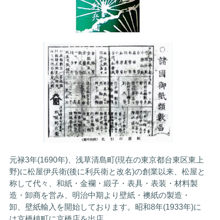
元禄3年(1690年)、浅草清島町(現在の東京都台東区東上
野)に松屋伊兵衛(後に利兵衛と改名)の創業以来、松屋と
称して代々、和紙・金襴・緞子・表具・表装・材料製
造・卸商を営み、明治中期より壁紙・襖紙の製造・
卸、壁紙輸入を開始しております。昭和8年(1933年)に
は京橋槙町に京橋店を出店。