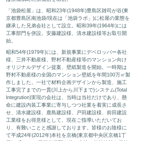
「池袋松屋」は、昭和23年(1948年)豊島区雑司が谷(東
京都豊島区南池袋/現在は「池袋ラボ」)に松屋の業態を
継承した兄弟会社として設立。昭和39年(1964年)には
工事部門を併設。安藤建設様、清水建設様等お取引開
始。
昭和54年(1979年)には、新規事業にデベロッパー各社
様、三井不動産様、野村不動産様等のマンション向け
オリジナルデザイン提案、壁紙製造を開始。一時期は
野村不動産様の全国のマンション壁紙を年間100万㎡製
作しました。一社で材料企画デザインから製造、施工
工事完了までの一貫(川上から川下まで)システム(Total
Integrution)実現の会社は、当時は当社だけであり、懸
命に建設内装工事業に寄与しつつ社業を着実に成長さ
せ、清水建設様、鹿島建設様、戸田建設様、前田建設
工業様をお得意様として、現在ご指導いただいてお
り、有難いことと感謝しております。皆様のお陰様に
て平成24年(2012年)本社を京橋(東京都中央区京橋1丁